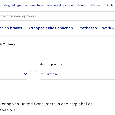
s
Vergoedingen
Aandoeningen
Veelgestelde vragen
Contact
Werken bij Livit
en en braces
Orthopedische Schoenen
Prothesen
Werk &
le resultaten
il Orthese
Therapeutisch Elastische
Veiligheidsschoenen –
Sem
Ste
3D geprinte steunzolen
Been Knie
Bovenbeenprothese
Ste
Enk
Cos
Orthopedische Schoenen OSA
Arm
Kies uw product
Kousen (klasse 2)
Werknemer
OS
Vei
Ste
Hoofd Nek
Hand & Vinger prothese
Pol
Heu
Badschoenen
Ort
Vei
Rug
Sch
Sch
Verbandschoen
Wer
kering van United Consumers is een zorglabel en
f van VGZ.