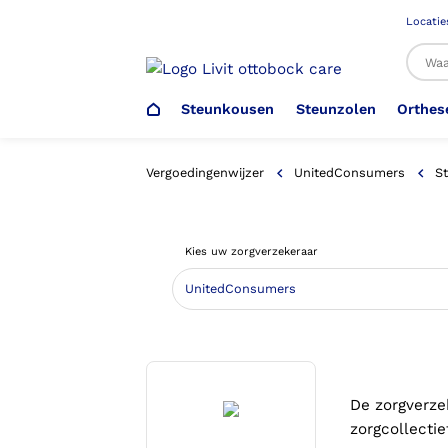
Locatie
Steunkousen
Steunzolen
Orthes
Al
Vergoedingenwijzer
UnitedConsumers
St
Veiligheidsschoenen –
Steunzolen
Arm Elleboog
Armprothese
Steunkousen (klasse 1)
Schoenencatalogus
Kies uw zorgverzekeraar
Werkgever
Heup Bekken Lies
Elleboogprothese
Voetdrukmeting
Aantrekhulpen
Ambulo
Romp Buik
Onderbeenprothese
Orthopedische Voorziening aan
Confectieschoen (OVAC)
De zorgverze
zorgcollectie