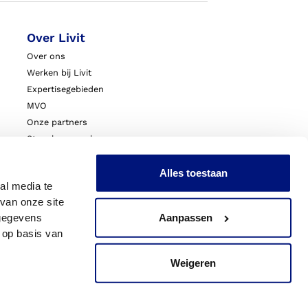
Over Livit
Over ons
Werken bij Livit
Expertisegebieden
MVO
Onze partners
Steunkousen.nl
Blessurewijzer.nl
VoetExpert
Alles toestaan
al media te
Nieuws
van onze site
Innovatie & Onderzoek
 gegevens
Aanpassen
Livit Zorgprofessionals
 op basis van
Weigeren
acy
Sitemap
Cookies