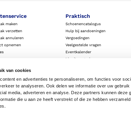
tenservice
Praktisch
aak maken
Schoenencatalogus
ak verzetten
Hulp bij aandoeningen
aak annuleren
Vergoedingen
ct opnemen
Veelgestelde vragen
ies
Eventkalender
ten
Live it magazine
ie en aansprakelijkheid
Klantverhalen
ik van cookies
Algemene Bedrijfsinformatie
ontent en advertenties te personaliseren, om functies voor soci
Algemene voorwaarden
erkeer te analyseren. Ook delen we informatie over uw gebruik 
Privacy
cial media, adverteren en analyse. Deze partners kunnen deze
ormatie die u aan ze heeft verstrekt of die ze hebben verzameld
es.
Disclaimer
Priv