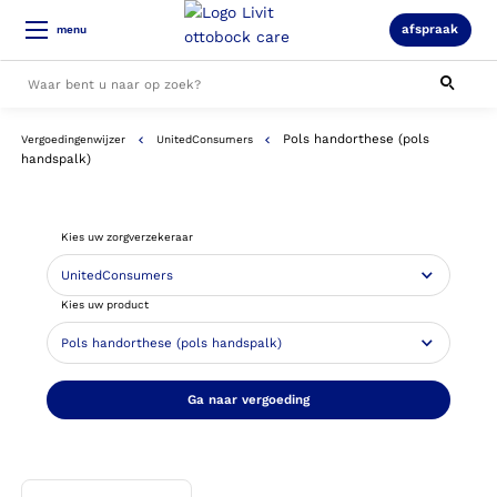
afspraak
menu
Pols handorthese (pols
Vergoedingenwijzer
UnitedConsumers
Alle resultaten
handspalk)
Kies uw zorgverzekeraar
Kies uw product
Ga naar vergoeding