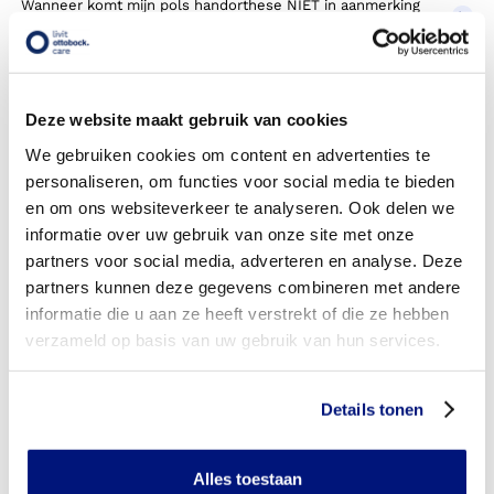
Wanneer komt mijn pols handorthese NIET in aanmerking
voor vergoeding via mijn zorgverzekeraar?
Wordt mijn pols handorthese vergoed uit de
basisverzekering?
Deze website maakt gebruik van cookies
Wordt mijn pols handorthese vergoed vanuit een
We gebruiken cookies om content en advertenties te
aanvullende verzekering?
personaliseren, om functies voor social media te bieden
en om ons websiteverkeer te analyseren. Ook delen we
Is de pols handorthese individueel vervaardigd of
informatie over uw gebruik van onze site met onze
verkrijgbaar in confectie standaard uitvoeringen?
partners voor social media, adverteren en analyse. Deze
partners kunnen deze gegevens combineren met andere
Is de pols handorthese mijn eigendom?
informatie die u aan ze heeft verstrekt of die ze hebben
Wanneer mag mijn pols handorthese vervangen worden?
verzameld op basis van uw gebruik van hun services.
Heb ik voor het laten aanmeten van een pols handorthese
toestemming nodig van mijn zorgverzekeraar?
Details tonen
Kan ik een reserve pols handorthese vergoed krijgen?
Alles toestaan