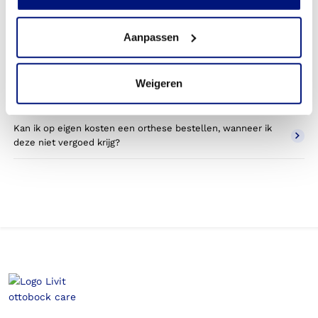
Wat valt er binnen de vergoeding van een pols
handorthese?
Aanpassen
Wordt een pols handorthese die ik gebruik voor sporten
betaald door mijn zorgverzekering?
Weigeren
Betaal ik een eigen bijdrage voor de pols handorthese?
Kan ik op eigen kosten een orthese bestellen, wanneer ik
deze niet vergoed krijg?