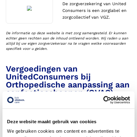
De zorgverzekering van United
Consumers is een zorglabel en
zorgcollectief van VGZ.
De informatie op deze website is met zorg samengesteld. Er kunnen
echter geen rechten aan de inhoud ontleend worden. Wij raden u aan
altijd bij uw eigen zorgverzekeraar na te vragen welke voorwaarden
specifiek voor u gelden.
Vergoedingen van
UnitedConsumers bij
Orthopedische aanpassing aan
confectieschoenen (OVAC)
Heeft Livit Ottobock Care een contract met deze
zorgverzekeraar in 2026?
Deze website maakt gebruik van cookies
Krijg ik een vergoeding voor orthopedische aanpassingen
We gebruiken cookies om content en advertenties te
aan mijn confectieschoenen, ook wel OVAC genoemd?