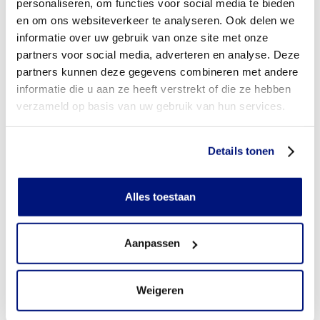
personaliseren, om functies voor social media te bieden
en om ons websiteverkeer te analyseren. Ook delen we
Moet ik een eigen bijdrage betalen voor OVAC?
informatie over uw gebruik van onze site met onze
Heb ik vooraf toestemming nodig van mijn
partners voor social media, adverteren en analyse. Deze
zorgverzekeraar?
partners kunnen deze gegevens combineren met andere
informatie die u aan ze heeft verstrekt of die ze hebben
Heb ik een verwijsbrief nodig?
verzameld op basis van uw gebruik van hun services.
Wie mag orthopedische aanpassingen aan
confectieschoenen (OVAC) voorschrijven?
Details tonen
Kan ik een paar extra confectieschoenen laten aanpassen,
om dagelijks te wisselen?
Alles toestaan
Wanneer mag ik van mijn zorgverzekeraar een nieuw paar
confectieschoenen laten aanpassen (gebruikstermijn)?
Aanpassen
Weigeren