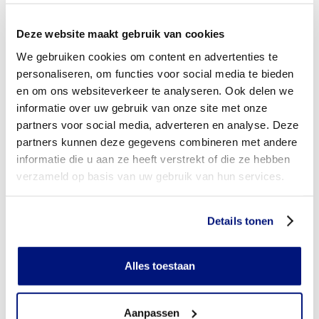
vergoeding via mijn zorgverzekeraar?
Deze website maakt gebruik van cookies
Wordt mijn hoofdorthese vergoed uit de basisverzekering?
We gebruiken cookies om content en advertenties te
Wordt mijn hoofdorthese vergoed vanuit een aanvullende
personaliseren, om functies voor social media te bieden
verzekering?
en om ons websiteverkeer te analyseren. Ook delen we
informatie over uw gebruik van onze site met onze
Is de hoofdorthese individueel vervaardigd of verkrijgbaar
partners voor social media, adverteren en analyse. Deze
in confectie standaard uitvoeringen?
partners kunnen deze gegevens combineren met andere
informatie die u aan ze heeft verstrekt of die ze hebben
Is de hoofdorthese mijn eigendom?
verzameld op basis van uw gebruik van hun services.
Wanneer mag mijn hoofdorthese vervangen worden?
Details tonen
Heb ik voor het laten aanmeten van een hoofdorthese
toestemming nodig van mijn zorgverzekeraar?
Alles toestaan
Kan ik een reserve hoofdorthese vergoed krijgen?
Wat valt er binnen de vergoeding van een hoofdorthese?
Aanpassen