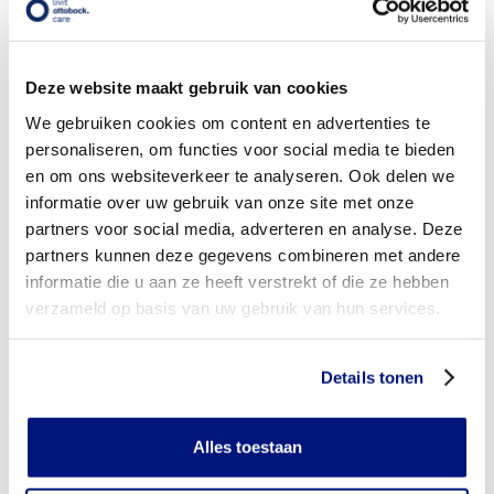
vergoeding via mijn zorgverzekeraar?
Wordt mijn voetorthese vergoed uit de basisverzekering?
Deze website maakt gebruik van cookies
Wordt mijn voetorthese vergoed vanuit een aanvullende
We gebruiken cookies om content en advertenties te
verzekering?
personaliseren, om functies voor social media te bieden
en om ons websiteverkeer te analyseren. Ook delen we
Is de voetorthese individueel vervaardigd of verkrijgbaar in
confectie standaard uitvoeringen?
informatie over uw gebruik van onze site met onze
partners voor social media, adverteren en analyse. Deze
Is de voetorthese mijn eigendom?
partners kunnen deze gegevens combineren met andere
informatie die u aan ze heeft verstrekt of die ze hebben
Wanneer mag mijn voetorthese vervangen worden?
verzameld op basis van uw gebruik van hun services.
Heb ik voor het laten aanmeten van een voetorthese
toestemming nodig van mijn zorgverzekeraar?
Details tonen
Kan ik een reserve voetorthese vergoed krijgen?
Alles toestaan
Wat valt er binnen de vergoeding van een voetorthese?