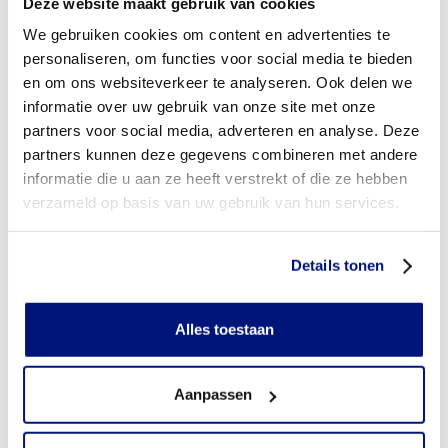
Deze website maakt gebruik van cookies
Moet ik een eigen bijdrage betalen voor orthopedische
We gebruiken cookies om content en advertenties te
schoenen?
personaliseren, om functies voor social media te bieden
en om ons websiteverkeer te analyseren. Ook delen we
Aan wie betaalt u de eigen bijdrage voor orthopedische
informatie over uw gebruik van onze site met onze
schoenen?
partners voor social media, adverteren en analyse. Deze
partners kunnen deze gegevens combineren met andere
Wordt de eigen bijdrage vergoed?
informatie die u aan ze heeft verstrekt of die ze hebben
verzameld op basis van uw gebruik van hun services.
Heb ik vooraf toestemming nodig van mijn
zorgverzekeraar?
Details tonen
Heb ik een verwijsbrief nodig?
Wie mag orthopedische schoenen voorschrijven?
Alles toestaan
Kom ik in aanmerking voor een extra paar orthopedische
schoenen om dagelijks te wisselen?
Aanpassen
Wanneer mag ik van mijn zorgverzekeraar een nieuw paar
orthopedische schoenen bestellen (gebruikstermijn)?