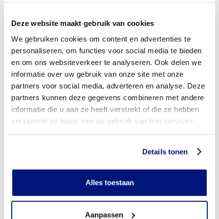
vergoeding via mijn zorgverzekeraar?
Deze website maakt gebruik van cookies
Wordt mijn hoofdorthese vergoed uit de basisverzekering?
We gebruiken cookies om content en advertenties te
Wordt mijn hoofdorthese vergoed vanuit een aanvullende
personaliseren, om functies voor social media te bieden
verzekering?
en om ons websiteverkeer te analyseren. Ook delen we
informatie over uw gebruik van onze site met onze
Is de hoofdorthese individueel vervaardigd of verkrijgbaar
partners voor social media, adverteren en analyse. Deze
in confectie standaard uitvoeringen?
partners kunnen deze gegevens combineren met andere
informatie die u aan ze heeft verstrekt of die ze hebben
Is de hoofdorthese mijn eigendom?
verzameld op basis van uw gebruik van hun services.
Wanneer mag mijn hoofdorthese vervangen worden?
Details tonen
Heb ik voor het laten aanmeten van een hoofdorthese
toestemming nodig van mijn zorgverzekeraar?
Alles toestaan
Kan ik een reserve hoofdorthese vergoed krijgen?
Wat valt er binnen de vergoeding van een hoofdorthese?
Aanpassen