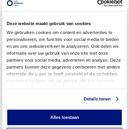
Wanneer komt mijn zilver duimorthese NIET in aanmerking
voor vergoeding via mijn zorgverzekeraar?
Wordt mijn zilver duimorthese vergoed uit de
Deze website maakt gebruik van cookies
basisverzekering?
We gebruiken cookies om content en advertenties te
personaliseren, om functies voor social media te bieden
Wordt mijn zilver duimorthese vergoed vanuit een
en om ons websiteverkeer te analyseren. Ook delen we
aanvullende verzekering?
informatie over uw gebruik van onze site met onze
Is de zilver duimorthese individueel vervaardigd of
partners voor social media, adverteren en analyse. Deze
verkrijgbaar in confectie standaard uitvoeringen?
partners kunnen deze gegevens combineren met andere
informatie die u aan ze heeft verstrekt of die ze hebben
Is de zilver duimorthese mijn eigendom?
verzameld op basis van uw gebruik van hun services.
Wanneer mag mijn zilver duimorthese vervangen worden?
Details tonen
Heb ik voor het laten aanmeten van een zilver
duimorthese toestemming nodig van mijn zorgverzekeraar?
Alles toestaan
Kan ik een reserve zilver duimorthese vergoed krijgen?