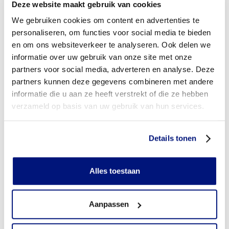
Deze website maakt gebruik van cookies
We gebruiken cookies om content en advertenties te
Moet ik een eigen bijdrage betalen voor orthopedische
schoenen?
personaliseren, om functies voor social media te bieden
en om ons websiteverkeer te analyseren. Ook delen we
Aan wie betaalt u de eigen bijdrage voor orthopedische
informatie over uw gebruik van onze site met onze
schoenen?
partners voor social media, adverteren en analyse. Deze
partners kunnen deze gegevens combineren met andere
Wordt de eigen bijdrage vergoed?
informatie die u aan ze heeft verstrekt of die ze hebben
verzameld op basis van uw gebruik van hun services.
Heb ik vooraf toestemming nodig van mijn
zorgverzekeraar?
Details tonen
Heb ik een verwijsbrief nodig?
Wie mag orthopedische schoenen voorschrijven?
Alles toestaan
Kom ik in aanmerking voor een extra paar orthopedische
schoenen om dagelijks te wisselen?
Aanpassen
Wanneer mag ik van mijn zorgverzekeraar een nieuw paar