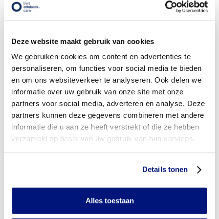
vergoeding via mijn zorgverzekeraar?
Wordt mijn liesorthese vergoed uit de basisverzekering?
Deze website maakt gebruik van cookies
Wordt mijn liesorthese vergoed vanuit een aanvullende
We gebruiken cookies om content en advertenties te
verzekering?
personaliseren, om functies voor social media te bieden
en om ons websiteverkeer te analyseren. Ook delen we
Is de liesorthese individueel vervaardigd of verkrijgbaar in
informatie over uw gebruik van onze site met onze
confectie standaard uitvoeringen?
partners voor social media, adverteren en analyse. Deze
Is de liesorthese mijn eigendom?
partners kunnen deze gegevens combineren met andere
informatie die u aan ze heeft verstrekt of die ze hebben
Wanneer mag mijn liesorthese vervangen worden?
verzameld op basis van uw gebruik van hun services.
Heb ik voor het laten aanmeten van een liesorthese
toestemming nodig van mijn zorgverzekeraar?
Details tonen
Kan ik een reserve liesorthese vergoed krijgen?
Alles toestaan
Wat valt er binnen de vergoeding van een liesorthese?