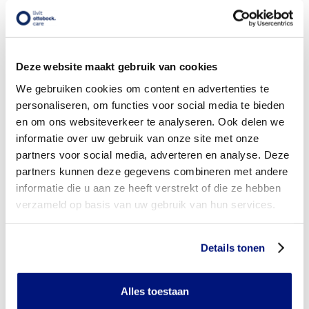
voor vergoeding via mijn zorgverzekeraar?
Wordt mijn onderbeen orthese vergoed uit de
basisverzekering?
Deze website maakt gebruik van cookies
Wordt mijn onderbeen orthese vergoed vanuit een
We gebruiken cookies om content en advertenties te
aanvullende verzekering?
personaliseren, om functies voor social media te bieden
Is de onderbeen orthese individueel vervaardigd of
en om ons websiteverkeer te analyseren. Ook delen we
verkrijgbaar in confectie standaard uitvoeringen?
informatie over uw gebruik van onze site met onze
partners voor social media, adverteren en analyse. Deze
Is de onderbeen orthese mijn eigendom?
partners kunnen deze gegevens combineren met andere
informatie die u aan ze heeft verstrekt of die ze hebben
Wanneer mag mijn onderbeen orthese vervangen worden?
verzameld op basis van uw gebruik van hun services.
Heb ik voor het laten aanmeten van een onderbeen
orthese toestemming nodig van mijn zorgverzekeraar?
Details tonen
Kan ik een reserve onderbeen orthese vergoed krijgen?
Alles toestaan
Wat valt er binnen de vergoeding van een onderbeen