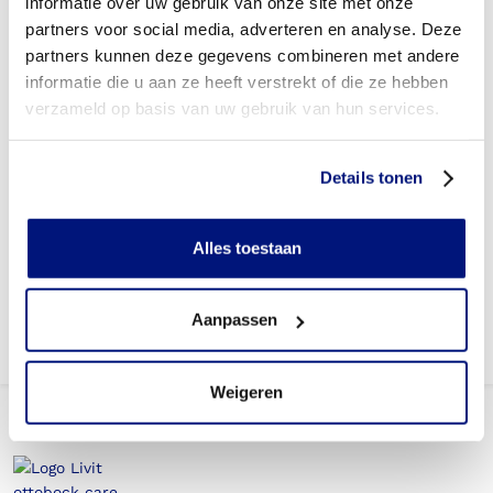
informatie over uw gebruik van onze site met onze
zorgverzekeraar?
partners voor social media, adverteren en analyse. Deze
partners kunnen deze gegevens combineren met andere
Heb ik een verwijsbrief nodig?
informatie die u aan ze heeft verstrekt of die ze hebben
verzameld op basis van uw gebruik van hun services.
Wie mag verbandschoenen voorschrijven?
Kom ik in aanmerking voor een extra paar
Details tonen
verbandschoenen om dagelijks te wisselen?
Wanneer mag ik van mijn zorgverzekeraar een nieuw paar
Alles toestaan
verbandschoenen bestellen (gebruikstermijn)?
Aanpassen
Weigeren