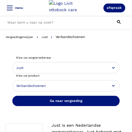
afspraak
menu
Verbandschoenen
Vergoedingenwijzer
Just
Alle resultaten
Kies uw zorgverzekeraar
Kies uw product
Ga naar vergoeding
Just is een Nederlandse
zorgverzekeraar. Just behoort met