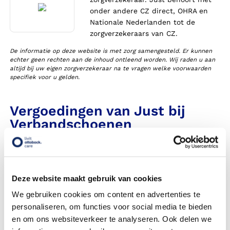
onder andere CZ direct, OHRA en
Nationale Nederlanden tot de
zorgverzekeraars van CZ.
De informatie op deze website is met zorg samengesteld. Er kunnen
echter geen rechten aan de inhoud ontleend worden. Wij raden u aan
altijd bij uw eigen zorgverzekeraar na te vragen welke voorwaarden
specifiek voor u gelden.
Vergoedingen van Just bij
Verbandschoenen
Heeft Livit Ottobock Care een contract met deze
zorgverzekeraar in 2026?
Deze website maakt gebruik van cookies
Krijg ik een vergoeding voor mijn verbandschoenen?
We gebruiken cookies om content en advertenties te
Moet ik een eigen bijdrage betalen voor verbandschoenen?
personaliseren, om functies voor social media te bieden
en om ons websiteverkeer te analyseren. Ook delen we
Heb ik vooraf toestemming nodig van mijn