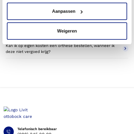
schouderorthese?
Aanpassen
Wordt een schouderorthese die ik gebruik voor sporten
betaald door mijn zorgverzekering?
Weigeren
Betaal ik een eigen bijdrage voor de schouderorthese?
Kan ik op eigen kosten een orthese bestellen, wanneer ik
deze niet vergoed krijg?
Telefonisch bereikbaar