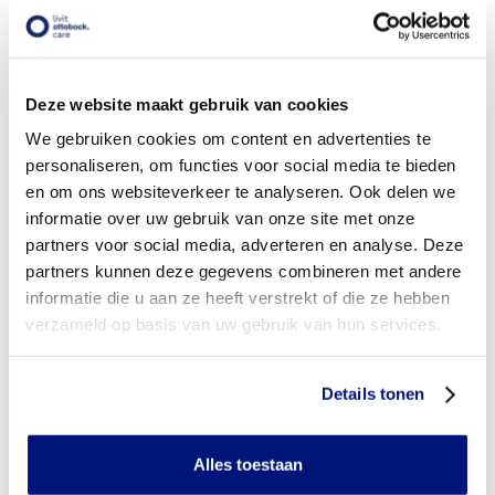
Wordt mijn schouderorthese vergoed uit de
basisverzekering?
Deze website maakt gebruik van cookies
Wordt mijn schouderorthese vergoed vanuit een
aanvullende verzekering?
We gebruiken cookies om content en advertenties te
personaliseren, om functies voor social media te bieden
Is de schouderorthese individueel vervaardigd of
en om ons websiteverkeer te analyseren. Ook delen we
verkrijgbaar in confectie standaard uitvoeringen?
informatie over uw gebruik van onze site met onze
partners voor social media, adverteren en analyse. Deze
Is de schouderorthese mijn eigendom?
partners kunnen deze gegevens combineren met andere
informatie die u aan ze heeft verstrekt of die ze hebben
Wanneer mag mijn schouderorthese vervangen worden?
verzameld op basis van uw gebruik van hun services.
Heb ik voor het laten aanmeten van een schouderorthese
toestemming nodig van mijn zorgverzekeraar?
Details tonen
Kan ik een reserve schouderorthese vergoed krijgen?
Alles toestaan
Wat valt er binnen de vergoeding van een