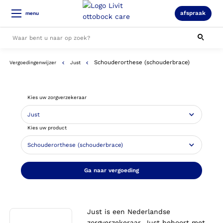
afspraak
menu
Schouderorthese (schouderbrace)
Vergoedingenwijzer
Just
Alle resultaten
Kies uw zorgverzekeraar
Kies uw product
Ga naar vergoeding
Just is een Nederlandse
zorgverzekeraar. Just behoort met