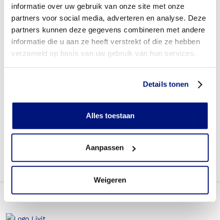
informatie over uw gebruik van onze site met onze
Wordt mijn Exopulse Mollii Suit vergoed vanuit een
aanvullende verzekering?
partners voor social media, adverteren en analyse. Deze
partners kunnen deze gegevens combineren met andere
Betaal ik een eigen risico?
informatie die u aan ze heeft verstrekt of die ze hebben
verzameld op basis van uw gebruik van hun services.
Is Exopulse Mollii Suit een maatwerkwerk of een confectie
hulpmiddel?
Details tonen
Is de Exopulse Mollii Suit mijn eigendom?
Waar kan ik meer informatie vinden over Exopulse Mollii
Alles toestaan
Suit?
Aanpassen
Weigeren