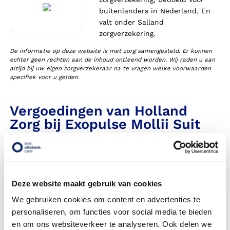
buitenlanders in Nederland. En
valt onder Salland
zorgverzekering.
De informatie op deze website is met zorg samengesteld. Er kunnen
echter geen rechten aan de inhoud ontleend worden. Wij raden u aan
altijd bij uw eigen zorgverzekeraar na te vragen welke voorwaarden
specifiek voor u gelden.
Vergoedingen van Holland
Zorg bij Exopulse Mollii Suit
Heeft Livit Ottobock Care een contract met deze
zorgverzekeraar in 2025?
Krijg ik een vergoeding voor mijn Exopulse Mollii Suit?
Deze website maakt gebruik van cookies
We gebruiken cookies om content en advertenties te
Wordt mijn Exopulse Mollii Suit vergoed uit de
personaliseren, om functies voor social media te bieden
basisverzekering?
en om ons websiteverkeer te analyseren. Ook delen we