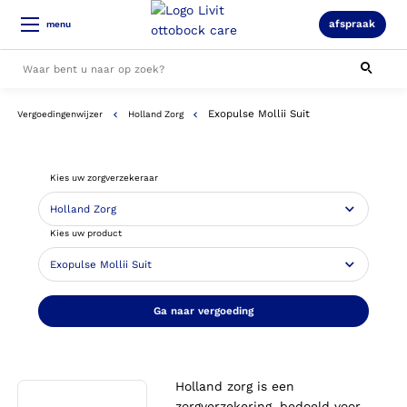
afspraak
menu
Exopulse Mollii Suit
Vergoedingenwijzer
Holland Zorg
Alle resultaten
Kies uw zorgverzekeraar
Kies uw product
Ga naar vergoeding
Holland zorg is een
zorgverzekering, bedoeld voor