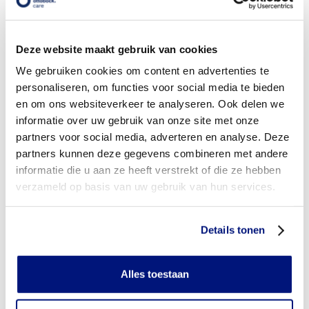
Wordt mijn vingerorthese vergoed uit de basisverzekering?
Deze website maakt gebruik van cookies
Wordt mijn vingerorthese vergoed vanuit een aanvullende
verzekering?
We gebruiken cookies om content en advertenties te
personaliseren, om functies voor social media te bieden
Is de vingerorthese individueel vervaardigd of verkrijgbaar
en om ons websiteverkeer te analyseren. Ook delen we
in confectie standaard uitvoeringen?
informatie over uw gebruik van onze site met onze
partners voor social media, adverteren en analyse. Deze
Is de vingerorthese mijn eigendom?
partners kunnen deze gegevens combineren met andere
informatie die u aan ze heeft verstrekt of die ze hebben
Wanneer mag mijn vingerorthese vervangen worden?
verzameld op basis van uw gebruik van hun services.
Heb ik voor het laten aanmeten van een vingerorthese
toestemming nodig van mijn zorgverzekeraar?
Details tonen
Kan ik een reserve vingerorthese vergoed krijgen?
Alles toestaan
Wat valt er binnen de vergoeding van een vingerorthese?
Wordt een vingerorthese die ik gebruik voor sporten