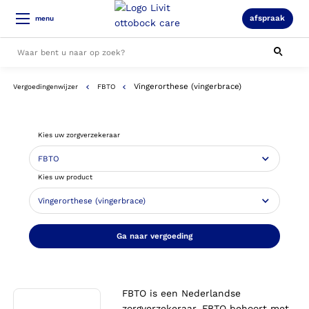
afspraak
menu
Vingerorthese (vingerbrace)
Vergoedingenwijzer
FBTO
Alle resultaten
Kies uw zorgverzekeraar
Kies uw product
Ga naar vergoeding
FBTO is een Nederlandse
zorgverzekeraar. FBTO behoort met