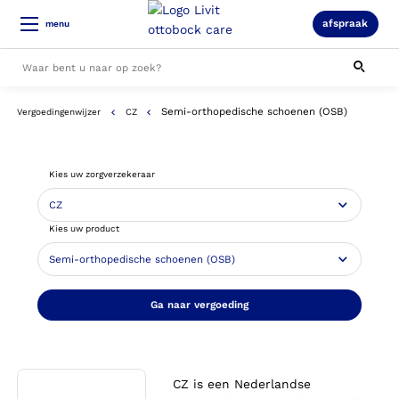
afspraak
menu
Semi-orthopedische schoenen (OSB)
Vergoedingenwijzer
CZ
Alle resultaten
Kies uw zorgverzekeraar
Kies uw product
Ga naar vergoeding
CZ is een Nederlandse