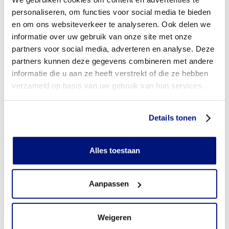
personaliseren, om functies voor social media te bieden
Aan wie betaalt u de eigen bijdrage voor orthopedische
schoenen?
en om ons websiteverkeer te analyseren. Ook delen we
informatie over uw gebruik van onze site met onze
Wordt de eigen bijdrage vergoed?
partners voor social media, adverteren en analyse. Deze
partners kunnen deze gegevens combineren met andere
Heb ik vooraf toestemming nodig van mijn
informatie die u aan ze heeft verstrekt of die ze hebben
zorgverzekeraar?
verzameld op basis van uw gebruik van hun services.
Heb ik een verwijsbrief nodig?
Details tonen
Wie mag orthopedische schoenen voorschrijven?
Kom ik in aanmerking voor een extra paar orthopedische
Alles toestaan
schoenen om dagelijks te wisselen?
Wanneer mag ik van mijn zorgverzekeraar een nieuw paar
Aanpassen
orthopedische schoenen bestellen (gebruikstermijn)?
Weigeren