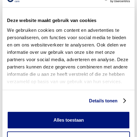
Wordt mijn heuporthese vergoed uit de basisverzekering?
Deze website maakt gebruik van cookies
Wordt mijn heuporthese vergoed vanuit een aanvullende
verzekering?
We gebruiken cookies om content en advertenties te
personaliseren, om functies voor social media te bieden
Is de heuporthese individueel vervaardigd of verkrijgbaar in
en om ons websiteverkeer te analyseren. Ook delen we
confectie standaard uitvoeringen?
informatie over uw gebruik van onze site met onze
partners voor social media, adverteren en analyse. Deze
Is de heuporthese mijn eigendom?
partners kunnen deze gegevens combineren met andere
Wanneer mag mijn heuporthese vervangen worden?
informatie die u aan ze heeft verstrekt of die ze hebben
verzameld op basis van uw gebruik van hun services.
Heb ik voor het laten aanmeten van een heuporthese
toestemming nodig van mijn zorgverzekeraar?
Details tonen
Kan ik een reserve heuporthese vergoed krijgen?
Alles toestaan
Wat valt er binnen de vergoeding van een heuporthese?
Wordt een heuporthese die ik gebruik voor sporten betaald