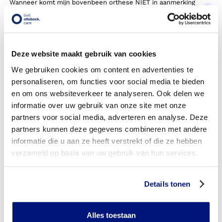
Wanneer komt mijn bovenbeen orthese NIET in aanmerking
voor vergoeding via mijn zorgverzekeraar?
Wordt mijn bovenbeen orthese vergoed uit de
basisverzekering?
Deze website maakt gebruik van cookies
Wordt mijn bovenbeen orthese vergoed vanuit een
We gebruiken cookies om content en advertenties te
aanvullende verzekering?
personaliseren, om functies voor social media te bieden
en om ons websiteverkeer te analyseren. Ook delen we
Is de bovenbeen orthese individueel vervaardigd of
informatie over uw gebruik van onze site met onze
verkrijgbaar in confectie standaard uitvoeringen?
partners voor social media, adverteren en analyse. Deze
partners kunnen deze gegevens combineren met andere
Is de bovenbeen orthese mijn eigendom?
informatie die u aan ze heeft verstrekt of die ze hebben
Wanneer mag mijn bovenbeen orthese vervangen worden?
verzameld op basis van uw gebruik van hun services.
Heb ik voor het laten aanmeten van een bovenbeen
orthese toestemming nodig van mijn zorgverzekeraar?
Details tonen
Kan ik een reserve bovenbeen orthese vergoed krijgen?
Alles toestaan