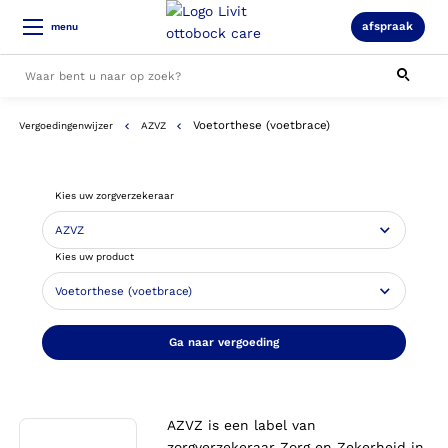
afspraak
menu
Voetorthese (voetbrace)
Vergoedingenwijzer
AZVZ
Alle resultaten
Kies uw zorgverzekeraar
Kies uw product
Ga naar vergoeding
AZVZ is een label van
zorgverzekeraar Zorg en Zekerheid in