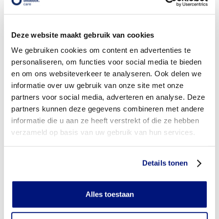
Wordt mijn voetorthese vergoed uit de basisverzekering?
Deze website maakt gebruik van cookies
Wordt mijn voetorthese vergoed vanuit een aanvullende
verzekering?
We gebruiken cookies om content en advertenties te
personaliseren, om functies voor social media te bieden
Is de voetorthese individueel vervaardigd of verkrijgbaar in
en om ons websiteverkeer te analyseren. Ook delen we
confectie standaard uitvoeringen?
informatie over uw gebruik van onze site met onze
partners voor social media, adverteren en analyse. Deze
Is de voetorthese mijn eigendom?
partners kunnen deze gegevens combineren met andere
informatie die u aan ze heeft verstrekt of die ze hebben
Wanneer mag mijn voetorthese vervangen worden?
verzameld op basis van uw gebruik van hun services.
Heb ik voor het laten aanmeten van een voetorthese
toestemming nodig van mijn zorgverzekeraar?
Details tonen
Kan ik een reserve voetorthese vergoed krijgen?
Alles toestaan
Wat valt er binnen de vergoeding van een voetorthese?
Wordt een voetorthese die ik gebruik voor sporten betaald