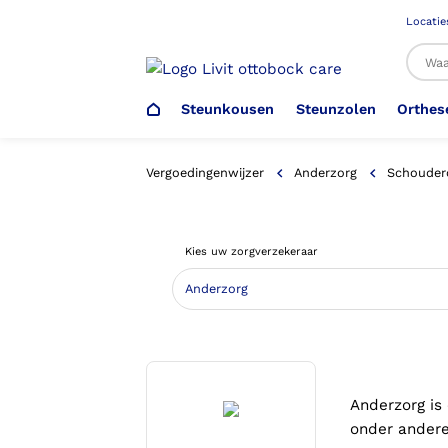
Locatie
Steunkousen
Steunzolen
Orthes
Al
Vergoedingenwijzer
Anderzorg
Schoudero
Veiligheidsschoenen –
Steunzolen
Arm Elleboog
Armprothese
Steunkousen (klasse 1)
Schoenencatalogus
Kies uw zorgverzekeraar
Werkgever
Heup Bekken Lies
Elleboogprothese
Voetdrukmeting
Aantrekhulpen
Ambulo
Romp Buik
Onderbeenprothese
Orthopedische Voorziening aan
Confectieschoen (OVAC)
Anderzorg is
onder andere