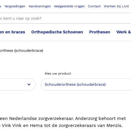
s
Vergoedingen
Aandoeningen
Veelgestelde vragen
Contact
Werken bij Livit
en en braces
Orthopedische Schoenen
Prothesen
Werk &
le resultaten
rthese (schouderbrace)
Therapeutisch Elastische
Veiligheidsschoenen –
Sem
Ste
3D geprinte steunzolen
Been Knie
Bovenbeenprothese
Ste
Enk
Cos
Orthopedische Schoenen OSA
Arm
Kies uw product
Kousen (klasse 2)
Werknemer
OS
Vei
Ste
Hoofd Nek
Hand & Vinger prothese
Pol
Heu
Badschoenen
Ort
Vei
Rug
Sch
Sch
Verbandschoen
Wer
 een Nederlandse zorgverzekeraar. Anderzorg behoort met
 Vink Vink en Hema tot de zorgverzekeraars van Menzis.