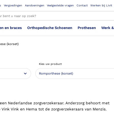
s
Vergoedingen
Aandoeningen
Veelgestelde vragen
Contact
Werken bij Livit
en en braces
Orthopedische Schoenen
Prothesen
Werk &
le resultaten
se (korset)
Therapeutisch Elastische
Veiligheidsschoenen –
Sem
Ste
3D geprinte steunzolen
Been Knie
Bovenbeenprothese
Ste
Enk
Cos
Orthopedische Schoenen OSA
Arm
Kies uw product
Kousen (klasse 2)
Werknemer
OS
Vei
Ste
Hoofd Nek
Hand & Vinger prothese
Pol
Heu
Badschoenen
Ort
Vei
Rug
Sch
Sch
Verbandschoen
Wer
 een Nederlandse zorgverzekeraar. Anderzorg behoort met
 Vink Vink en Hema tot de zorgverzekeraars van Menzis.