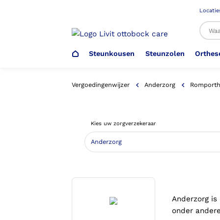
Locatie
Steunkousen
Steunzolen
Orthes
Al
Vergoedingenwijzer
Anderzorg
Romporthe
Veiligheidsschoenen –
Steunzolen
Arm Elleboog
Armprothese
Steunkousen (klasse 1)
Schoenencatalogus
Kies uw zorgverzekeraar
Werkgever
Heup Bekken Lies
Elleboogprothese
Voetdrukmeting
Aantrekhulpen
Ambulo
Romp Buik
Onderbeenprothese
Orthopedische Voorziening aan
Confectieschoen (OVAC)
Anderzorg is
onder andere