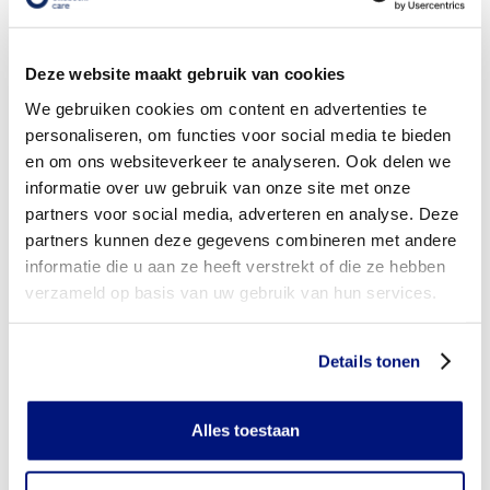
voor vergoeding via mijn zorgverzekeraar?
Wordt mijn zilver duimorthese vergoed uit de
Deze website maakt gebruik van cookies
basisverzekering?
We gebruiken cookies om content en advertenties te
Wordt mijn zilver duimorthese vergoed vanuit een
personaliseren, om functies voor social media te bieden
aanvullende verzekering?
en om ons websiteverkeer te analyseren. Ook delen we
informatie over uw gebruik van onze site met onze
Is de zilver duimorthese individueel vervaardigd of
partners voor social media, adverteren en analyse. Deze
verkrijgbaar in confectie standaard uitvoeringen?
partners kunnen deze gegevens combineren met andere
informatie die u aan ze heeft verstrekt of die ze hebben
Is de zilver duimorthese mijn eigendom?
verzameld op basis van uw gebruik van hun services.
Wanneer mag mijn zilver duimorthese vervangen worden?
Details tonen
Heb ik voor het laten aanmeten van een zilver
duimorthese toestemming nodig van mijn zorgverzekeraar?
Alles toestaan
Kan ik een reserve zilver duimorthese vergoed krijgen?
Wat valt er binnen de vergoeding van een zilver