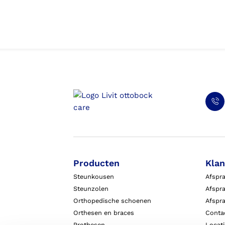
Producten
Klan
Steunkousen
Afspr
Steunzolen
Afspra
Orthopedische schoenen
Afspr
Orthesen en braces
Conta
Prothesen
Locat