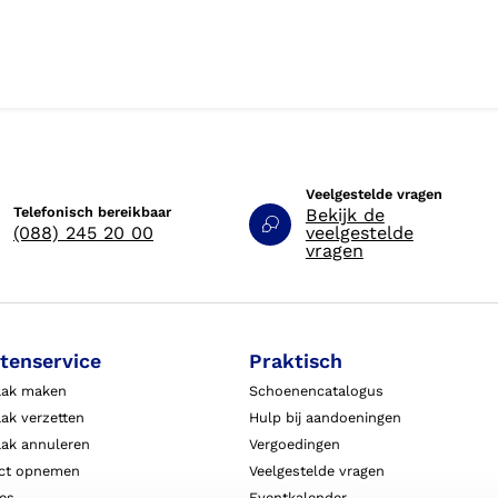
Veelgestelde vragen
Telefonisch bereikbaar
Bekijk de
(088) 245 20 00
veelgestelde
vragen
tenservice
Praktisch
aak maken
Schoenencatalogus
ak verzetten
Hulp bij aandoeningen
aak annuleren
Vergoedingen
ct opnemen
Veelgestelde vragen
ies
Eventkalender