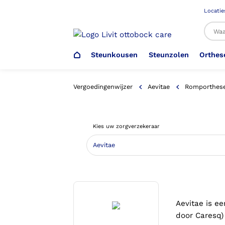
Locatie
Steunkousen
Steunzolen
Orthes
Al
Vergoedingenwijzer
Aevitae
Romporthese
Veiligheidsschoenen –
Steunzolen
Arm Elleboog
Armprothese
Steunkousen (klasse 1)
Schoenencatalogus
Kies uw zorgverzekeraar
Werkgever
Heup Bekken Lies
Elleboogprothese
Voetdrukmeting
Aantrekhulpen
Ambulo
Romp Buik
Onderbeenprothese
Orthopedische Voorziening aan
Confectieschoen (OVAC)
Aevitae is e
door Caresq) 