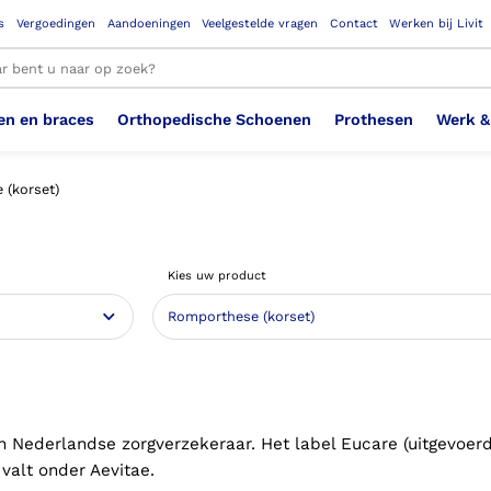
s
Vergoedingen
Aandoeningen
Veelgestelde vragen
Contact
Werken bij Livit
en en braces
Orthopedische Schoenen
Prothesen
Werk &
le resultaten
 (korset)
Therapeutisch Elastische
Veiligheidsschoenen –
Sem
Ste
3D geprinte steunzolen
Been Knie
Bovenbeenprothese
Ste
Enk
Cos
Orthopedische Schoenen OSA
Arm
Kies uw product
Kousen (klasse 2)
Werknemer
OS
Vei
Ste
Hoofd Nek
Hand & Vinger prothese
Pol
Heu
Badschoenen
Ort
Vei
Rug
Sch
Sch
Verbandschoen
Wer
en Nederlandse zorgverzekeraar. Het label Eucare (uitgevoer
valt onder Aevitae.