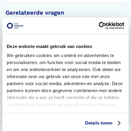
Gerelateerde vragen
Wat kunnen verbandschoenen voor mij betekenen?
Worden mijn verbandschoenen vergoed?
Deze website maakt gebruik van cookies
Wat is de levertijd van verbandschoenen?
We gebruiken cookies om content en advertenties te
personaliseren, om functies voor social media te bieden
Hoe kan ik mijn verbandschoenen het beste
en om ons websiteverkeer te analyseren. Ook delen we
onderhouden?
informatie over uw gebruik van onze site met onze
Wanneer kom ik in aanmerking voor nieuwe
partners voor social media, adverteren en analyse. Deze
verbandschoenen?
partners kunnen deze gegevens combineren met andere
informatie die u aan ze heeft verstrekt of die ze hebben
Wat zijn orthopedische schoenen?
verzameld op basis van uw gebruik van hun services.
Details tonen