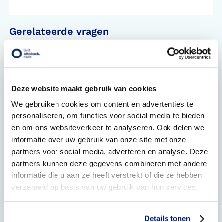
Gerelateerde vragen
Hoe gaat het maatnemen van verbandschoenen in zijn
werk?
Worden mijn verbandschoenen vergoed?
Deze website maakt gebruik van cookies
We gebruiken cookies om content en advertenties te
Wat is de levertijd van verbandschoenen?
personaliseren, om functies voor social media te bieden
en om ons websiteverkeer te analyseren. Ook delen we
Hoe kan ik mijn verbandschoenen het beste
onderhouden?
informatie over uw gebruik van onze site met onze
partners voor social media, adverteren en analyse. Deze
Wanneer kom ik in aanmerking voor nieuwe
partners kunnen deze gegevens combineren met andere
verbandschoenen?
informatie die u aan ze heeft verstrekt of die ze hebben
verzameld op basis van uw gebruik van hun services.
Wat zijn orthopedische schoenen?
Details tonen