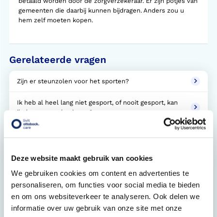
betaald worden door de zorgverzekeraar. Er zijn potjes van
gemeenten die daarbij kunnen bijdragen. Anders zou u
hem zelf moeten kopen.
Gerelateerde vragen
Zijn er steunzolen voor het sporten?
Ik heb al heel lang niet gesport, of nooit gesport, kan
ik dan zomaar beginnen?
Kan ik met mijn huidige orthopedische voorziening
sporten?
Deze website maakt gebruik van cookies
Hoeveel kost een sportvoorziening?
We gebruiken cookies om content en advertenties te
personaliseren, om functies voor social media te bieden
Krijg ik een sportvoorziening vergoed?
en om ons websiteverkeer te analyseren. Ook delen we
Bij welke sportvereniging kan ik terecht?
informatie over uw gebruik van onze site met onze