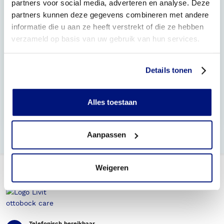
partners voor social media, adverteren en analyse. Deze
Heb ik altijd een extra voorziening nodig om te
partners kunnen deze gegevens combineren met andere
sporten?
informatie die u aan ze heeft verstrekt of die ze hebben
verzameld op basis van uw gebruik van hun services.
Wat te doen als mijn orthese kapotgaat tijdens het
sporten?
Details tonen
Mag ik met een orthese mee doen aan
sportcompetities?
Alles toestaan
Is het mogelijk een zwembad enkel voet orthese
(EVO) te krijgen?
Aanpassen
Weigeren
Telefonisch bereikbaar