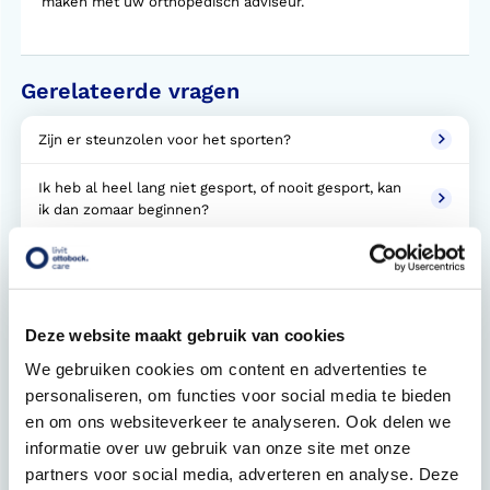
maken met uw orthopedisch adviseur.
Gerelateerde vragen
Zijn er steunzolen voor het sporten?
Ik heb al heel lang niet gesport, of nooit gesport, kan
ik dan zomaar beginnen?
Kan ik met mijn huidige orthopedische voorziening
sporten?
Hoeveel kost een sportvoorziening?
Deze website maakt gebruik van cookies
We gebruiken cookies om content en advertenties te
Krijg ik een sportvoorziening vergoed?
personaliseren, om functies voor social media te bieden
en om ons websiteverkeer te analyseren. Ook delen we
Bij welke sportvereniging kan ik terecht?
informatie over uw gebruik van onze site met onze
Heb ik altijd een extra voorziening nodig om te
partners voor social media, adverteren en analyse. Deze