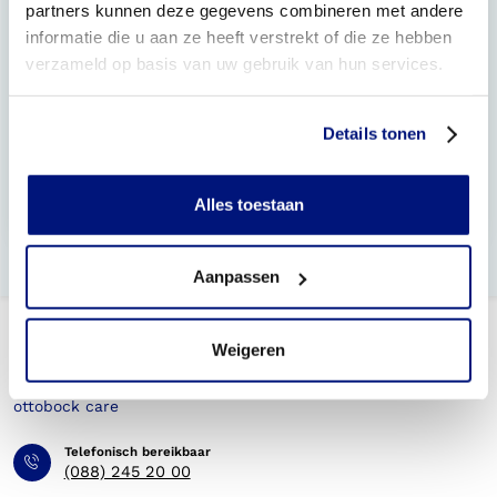
sporten?
partners kunnen deze gegevens combineren met andere
informatie die u aan ze heeft verstrekt of die ze hebben
Wat te doen als mijn orthese kapotgaat tijdens het
verzameld op basis van uw gebruik van hun services.
sporten?
Mag ik met een orthese mee doen aan
Details tonen
sportcompetities?
Is het mogelijk een zwembad enkel voet orthese
Alles toestaan
(EVO) te krijgen?
Aanpassen
Weigeren
Telefonisch bereikbaar
(088) 245 20 00