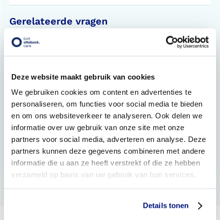
Gerelateerde vragen
Hoe werkt Online Service?
Moet ik zelf de vergoeding via mijn zorgverzekeraar
regelen?
Deze website maakt gebruik van cookies
We gebruiken cookies om content en advertenties te
Er wordt gevraagd om een code, waar kan ik deze
personaliseren, om functies voor social media te bieden
code vinden?
en om ons websiteverkeer te analyseren. Ook delen we
informatie over uw gebruik van onze site met onze
Kunnen de via Online Service bestelde producten
retour gestuurd worden via de post?
partners voor social media, adverteren en analyse. Deze
partners kunnen deze gegevens combineren met andere
Kan ik een nazorgafspraak plannen voor het
informatie die u aan ze heeft verstrekt of die ze hebben
hulpmiddel dat via Online Service besteld is?
verzameld op basis van uw gebruik van hun services.
Details tonen