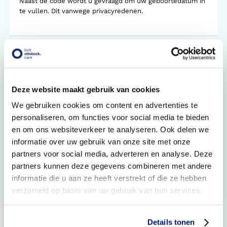
Naast de code wordt u gevraagd om uw geboortedatum in
te vullen. Dit vanwege privacyredenen.
Gerelateerde vragen
Hoe werkt Online Service?
Deze website maakt gebruik van cookies
Moet ik zelf de vergoeding via mijn zorgverzekeraar
We gebruiken cookies om content en advertenties te
regelen?
personaliseren, om functies voor social media te bieden
en om ons websiteverkeer te analyseren. Ook delen we
Kunnen de via Online Service bestelde producten
retour gestuurd worden via de post?
informatie over uw gebruik van onze site met onze
partners voor social media, adverteren en analyse. Deze
Ik krijg een melding dat mijn inlog niet goed is?
partners kunnen deze gegevens combineren met andere
informatie die u aan ze heeft verstrekt of die ze hebben
Kan ik een nazorgafspraak plannen voor het
verzameld op basis van uw gebruik van hun services.
hulpmiddel dat via Online Service besteld is?
Details tonen