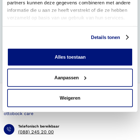
Wat zijn de meest gemaakte fouten bij het gebruik van
partners kunnen deze gegevens combineren met andere
de SuitX exoskeletten?
informatie die u aan ze heeft verstrekt of die ze hebben
verzameld op basis van uw gebruik van hun services.
Heeft het verplaatsen van krachten een negatieve
invloed op mijn lichaam?
Details tonen
Maken exoskeletten mensen sterker of zwakker?
Werken SUITX exoskeletten op batterijen? Zo ja,
Alles toestaan
moeten ze worden opgeladen?
Aanpassen
Weigeren
Telefonisch bereikbaar
(088) 245 20 00