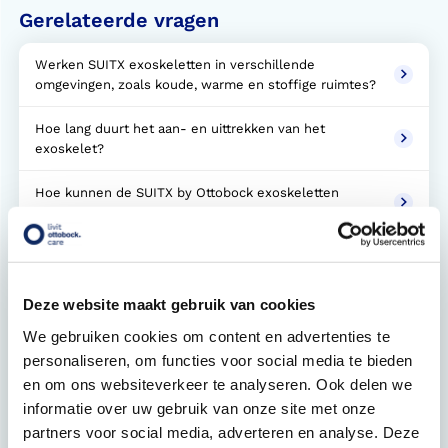
Gerelateerde vragen
Werken SUITX exoskeletten in verschillende
omgevingen, zoals koude, warme en stoffige ruimtes?
Hoe lang duurt het aan- en uittrekken van het
exoskelet?
Hoe kunnen de SUITX by Ottobock exoskeletten
worden gereinigd?
Zijn SUITX exoskeletten bedoeld om te worden
gedeeld door meerdere gebruikers?
Deze website maakt gebruik van cookies
Zijn er SUITX exoskeletten in verschillende maten en
We gebruiken cookies om content en advertenties te
zijn ze ook geschikt voor vrouwen?
personaliseren, om functies voor social media te bieden
en om ons websiteverkeer te analyseren. Ook delen we
Hoe lang kunnen exoskeletten ononderbroken
gedragen worden?
informatie over uw gebruik van onze site met onze
partners voor social media, adverteren en analyse. Deze