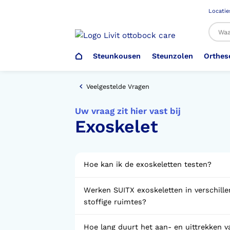
Locatie
Steunkousen
Steunzolen
Orthes
Al
Veelgestelde Vragen
Uw vraag zit hier vast bij
Exoskelet
Veiligheidsschoenen –
Steunzolen
Arm Elleboog
Armprothese
Steunkousen (klasse 1)
Schoenencatalogus
Werkgever
Heup Bekken Lies
Elleboogprothese
Voetdrukmeting
Aantrekhulpen
Ambulo
Hoe kan ik de exoskeletten testen?
Werken SUITX exoskeletten in verschil
Romp Buik
Onderbeenprothese
Orthopedische Voorziening aan
Confectieschoen (OVAC)
stoffige ruimtes?
Hoe lang duurt het aan- en uittrekken v