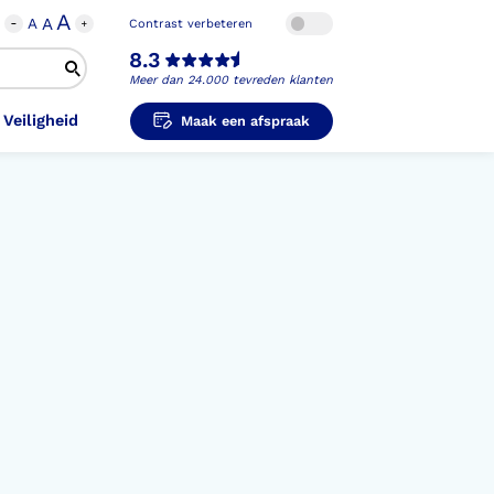
A
A
A
Contrast verbeteren
8.3
Meer dan 24.000 tevreden klanten
 Veiligheid
Maak een afspraak
i-Orthopedische Schoenen
unzolen in
unzolen voor Sport
el Voet
metische Prothese
kousen
B
ligheidsschoenen
unzolen in
s Hand Duim
pprothese
hopedische Pantoffels
ligheidsschoenen
ouder
ouderprothese
k en Veiligheid