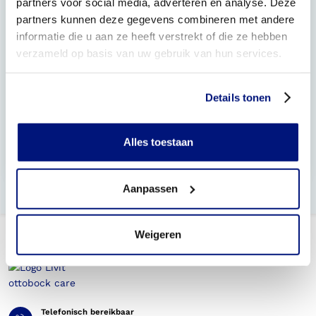
partners voor social media, adverteren en analyse. Deze
partners kunnen deze gegevens combineren met andere
Welke resultaten kan ik verwachten van het exopulse
informatie die u aan ze heeft verstrekt of die ze hebben
suit?
verzameld op basis van uw gebruik van hun services.
Wat als het exopulse suit niet werkt voor mij?
Details tonen
Blijf ik tijdens het gebruik van het exopulse suit onder
controle van een arts?
Alles toestaan
Waarom heet het Mollii Suit nu exopulse suit en wat is
er nieuw?
Aanpassen
Weigeren
Telefonisch bereikbaar