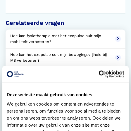
Gerelateerde vragen
Hoe kan fysiotherapie met het exopulse suit mijn
mobiliteit verbeteren?
Hoe kan het exopulse suit mijn bewegingsvrijheid bij
MS verbeteren?
Hoe verbeter je je bewegingsvrijheid met FES en het
exopulse suit?
Hoe helpt exopulse suit bij spasticiteit?
Deze website maakt gebruik van cookies
We gebruiken cookies om content en advertenties te
Hoe kan het exopulse suit mij helpen om mijn
personaliseren, om functies voor social media te bieden
mobiliteit te verbeteren?
en om ons websiteverkeer te analyseren. Ook delen we
Zijn de indrukwekkende resultaten met het exopulse
informatie over uw gebruik van onze site met onze
suit voor iedereen haalbaar?