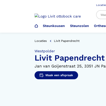
Locatie
Steunkousen
Steunzolen
Orthes
Al
Locaties
Livit Papendrecht
Westpolder
Livit Papendrecht
Veiligheidsschoenen –
Steunzolen
Arm Elleboog
Armprothese
Steunkousen (klasse 1)
Schoenencatalogus
Werkgever
Jan van Goijenstraat 25, 3351 JN P
Heup Bekken Lies
Elleboogprothese
Voetdrukmeting
Aantrekhulpen
Ambulo
Maak een afspraak
Romp Buik
Onderbeenprothese
Orthopedische Voorziening aan
Confectieschoen (OVAC)