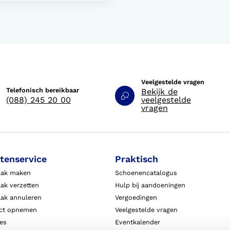
Veelgestelde vragen
Telefonisch bereikbaar
Bekijk de
(088) 245 20 00
veelgestelde
vragen
tenservice
Praktisch
aak maken
Schoenencatalogus
ak verzetten
Hulp bij aandoeningen
aak annuleren
Vergoedingen
ct opnemen
Veelgestelde vragen
ies
Eventkalender