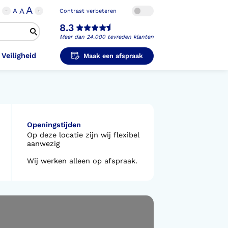
A
A
A
Contrast verbeteren
8.3
Meer dan 24.000 tevreden klanten
 Veiligheid
Maak een afspraak
i-Orthopedische Schoenen
unzolen in
unzolen voor Sport
el Voet
metische Prothese
Openingstijden
kousen
B
ligheidsschoenen
Op deze locatie zijn wij flexibel
aanwezig
unzolen in
s Hand Duim
pprothese
hopedische Pantoffels
Wij werken alleen op afspraak.
ligheidsschoenen
ouder
ouderprothese
k en Veiligheid