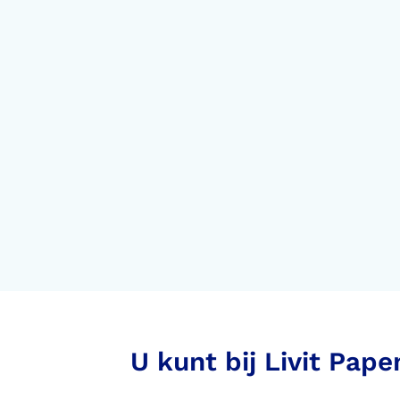
Voorlopige orthopedische
schoenen (VLOS)
U kunt bij Livit Pap