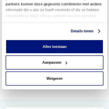
partners kunnen deze gegevens combineren met andere
informatie die u aan ze heeft verstrekt of die ze hebben
verzameld op basis van uw gebruik van hun services.
Details tonen
Steunzolen
Orthopedische Schoenen
Alles toestaan
Deskundigheid en innovatie
Onze expertisegebieden
Aanpassen
Weigeren
Sporten en
Kinderrevalidatie
Diabetes
orthopedie