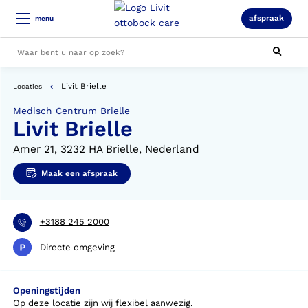
afspraak
menu
Livit Brielle
Locaties
Alle resultaten
Medisch Centrum Brielle
Livit Brielle
Amer 21, 3232 HA Brielle, Nederland
Maak een afspraak
+3188 245 2000
Directe omgeving
Openingstijden
Op deze locatie zijn wij flexibel aanwezig.