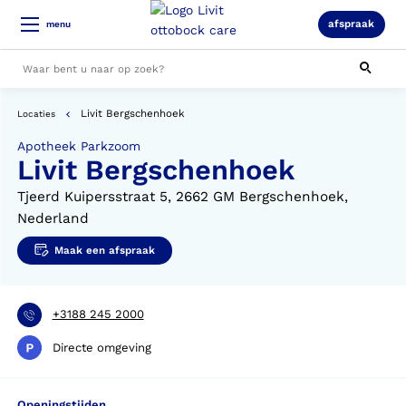
afspraak
menu
Livit Bergschenhoek
Locaties
Alle resultaten
Apotheek Parkzoom
Livit Bergschenhoek
Tjeerd Kuipersstraat 5, 2662 GM Bergschenhoek,
Nederland
Maak een afspraak
+3188 245 2000
Directe omgeving
Openingstijden