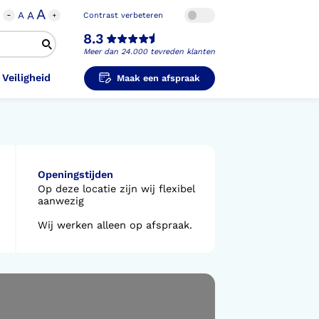
A
A
A
Contrast verbeteren
8.3
Meer dan 24.000 tevreden klanten
 Veiligheid
Maak een afspraak
i-Orthopedische Schoenen
unzolen in
unzolen voor Sport
el Voet
metische Prothese
Openingstijden
kousen
B
ligheidsschoenen
Op deze locatie zijn wij flexibel
aanwezig
unzolen in
s Hand Duim
pprothese
hopedische Pantoffels
Wij werken alleen op afspraak.
ligheidsschoenen
ouder
ouderprothese
k en Veiligheid