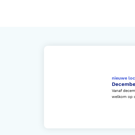
nieuwe loc
Decembe
Vanaf decem
welkom op o