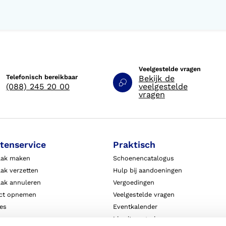
Veelgestelde vragen
Telefonisch bereikbaar
Bekijk de
(088) 245 20 00
veelgestelde
vragen
tenservice
Praktisch
aak maken
Schoenencatalogus
ak verzetten
Hulp bij aandoeningen
aak annuleren
Vergoedingen
ct opnemen
Veelgestelde vragen
ies
Eventkalender
ten
Live it magazine