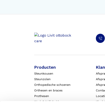
Producten
Klan
Steunkousen
Afspr
Steunzolen
Afspra
Orthopedische schoenen
Afspr
Orthesen en braces
Conta
Prothesen
Locat
Werk & Veiligheid
Klach