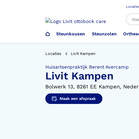
Locatie
Steunkousen
Steunzolen
Orthes
Al
Locaties
Livit Kampen
Huisartsenpraktijk Berent Avercamp
Livit Kampen
Veiligheidsschoenen –
Steunzolen
Arm Elleboog
Armprothese
Steunkousen (klasse 1)
Schoenencatalogus
Werkgever
Bolwerk 13, 8261 EE Kampen, Neder
Heup Bekken Lies
Elleboogprothese
Voetdrukmeting
Aantrekhulpen
Ambulo
Maak een afspraak
Romp Buik
Onderbeenprothese
Orthopedische Voorziening aan
Confectieschoen (OVAC)