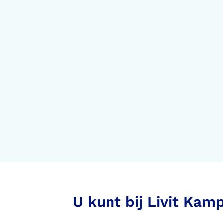
Voorlopige orthopedische
schoenen (VLOS)
U kunt bij Livit Kam