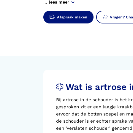
Voorlopige orthopedische
…
lees meer
schoenen (VLOS)
Afspraak maken
Vragen? Cha
Wat is artrose 
Bij artrose in de schouder is het
gesproken zit er een laagje kraakb
ervoor dat de botten soepel en mak
de schouder is er echter sprake v
een ‘versleten schouder’ genoemd