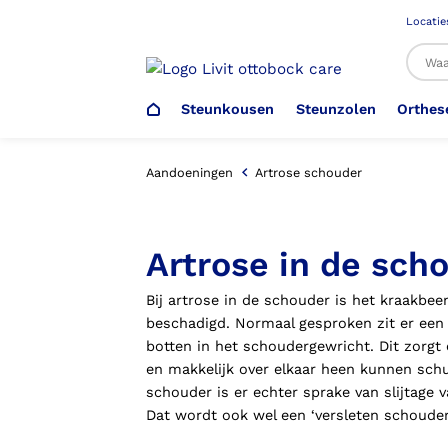
Locatie
Steunkousen
Steunzolen
Orthes
Al
Aandoeningen
Artrose schouder
Veiligheidsschoenen –
Steunzolen
Arm Elleboog
Armprothese
Steunkousen (klasse 1)
Schoenencatalogus
Artrose in de sch
Werkgever
Bij artrose in de schouder is het kraakbe
Heup Bekken Lies
Elleboogprothese
Voetdrukmeting
Aantrekhulpen
Ambulo
beschadigd. Normaal gesproken zit er een
botten in het schoudergewricht. Dit zorgt
en makkelijk over elkaar heen kunnen schui
Romp Buik
Onderbeenprothese
Orthopedische Voorziening aan
Confectieschoen (OVAC)
schouder is er echter sprake van slijtage 
Dat wordt ook wel een ‘versleten schoud