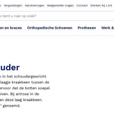
s
Vergoedingen
Aandoeningen
Veelgestelde vragen
Contact
Werken bij Livit
en en braces
Orthopedische Schoenen
Prothesen
Werk &
le resultaten
Therapeutisch Elastische
Veiligheidsschoenen –
Sem
Ste
3D geprinte steunzolen
Been Knie
Bovenbeenprothese
Ste
Enk
Cos
Orthopedische Schoenen OSA
Arm
ouder
Kousen (klasse 2)
Werknemer
OS
Vei
en in het schoudergewricht
Ste
Hoofd Nek
Hand & Vinger prothese
Pol
Heu
Badschoenen
Ort
Vei
 laagje kraakbeen tussen de
 ervoor dat de botten soepel
ven. Bij artrose in de
Rug
Sch
Sch
Verbandschoen
Wer
van deze laag kraakbeen.
er’ genoemd.