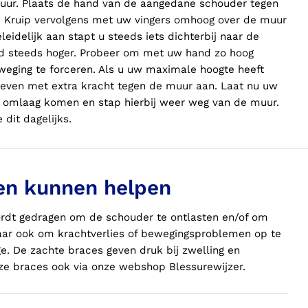
uur. Plaats de hand van de aangedane schouder tegen
 Kruip vervolgens met uw vingers omhoog over de muur
leidelijk aan stapt u steeds iets dichterbij naar de
nd steeds hoger. Probeer om met uw hand zo hoog
eging te forceren. Als u uw maximale hoogte heeft
even met extra kracht tegen de muur aan. Laat nu uw
 omlaag komen en stap hierbij weer weg van de muur.
 dit dagelijks.
en kunnen helpen
wordt gedragen om de schouder te ontlasten en/of om
Maar ook om krachtverlies of bewegingsproblemen op te
age. De zachte
braces
geven druk bij zwelling en
eze
braces
ook via onze webshop Blessurewijzer.