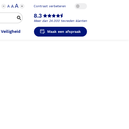
A
A
A
Contrast verbeteren
8.3
Meer dan 24.000 tevreden klanten
 Veiligheid
Maak een afspraak
i-Orthopedische Schoenen
unzolen in
unzolen voor Sport
el Voet
metische Prothese
kousen
B
ligheidsschoenen
unzolen in
s Hand Duim
pprothese
hopedische Pantoffels
ligheidsschoenen
ouder
ouderprothese
k en Veiligheid