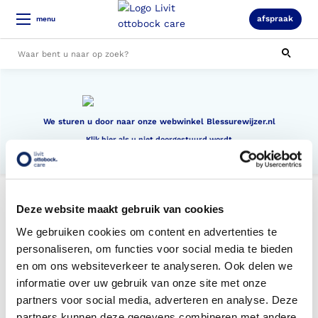
afspraak
menu
Alle resultaten
We sturen u door naar onze webwinkel Blessurewijzer.nl
Klik hier als u niet doorgestuurd wordt
Deze website maakt gebruik van cookies
We gebruiken cookies om content en advertenties te
personaliseren, om functies voor social media te bieden
en om ons websiteverkeer te analyseren. Ook delen we
Telefonisch bereikbaar
informatie over uw gebruik van onze site met onze
(088) 245 20 00
partners voor social media, adverteren en analyse. Deze
Veelgestelde vragen
partners kunnen deze gegevens combineren met andere