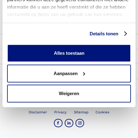
Bekijk de veelgestelde vragen
informatie die u aan ze heeft verstrekt of die ze hebben
verzameld op basis van uw gebruik van hun services.
8.3
Meer dan 24.000 tevreden klanten
Details tonen
Producten
Alles toestaan
Klantenservice
Praktisch
Aanpassen
Over Livit
Weigeren
Copyright 2026 - Livit Ottobock Care
Disclaimer
Privacy
Sitemap
Cookies