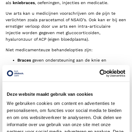
als
kniebraces
, oefeningen, injecties en medicatie.
Uw arts kan u medicijnen voorschrijven om de pijn te
verlichten zoals paracetamol of NSAID’s. Ook kan er bij een
ernstiger verloop door uw arts een intra-articulaire
injectie worden gegeven met glucocorticoiden,
hyaluronzuur of ACP (eigen bloedplasma).
Niet medicamenteuze behandelopties zijn:
Braces
geven ondersteuning aan de knie en
verminderen pijnklachten, deze verkopen wij ook via
onze webshop Blessurewijzer.
Leefregels: afwisselen van activiteiten en voldoende
bewegen, ‘rust roest’. Hardlopen en springen zijn
niet goed, fietsen wel.
Deze website maakt gebruik van cookies
Gewicht verliezen, zodat er minder druk op de
We gebruiken cookies om content en advertenties te
gewrichten komt te staan
personaliseren, om functies voor social media te bieden
Bewegingstherapie voor het versterken van spieren
en om ons websiteverkeer te analyseren. Ook delen we
en pezen
informatie over uw gebruik van onze site met onze
Goede, ondersteunende schoenen
partners voor social media, adverteren en analyse. Deze