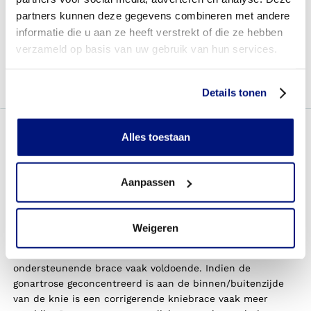
De enige definitieve behandeling van gonartrose is om het
partners kunnen deze gegevens combineren met andere
gewricht te vervangen door een prothese. De afweging
informatie die u aan ze heeft verstrekt of die ze hebben
voor een prothese is voor ieder persoon met artrose uniek
verzameld op basis van uw gebruik van hun services.
en hangt af van meerdere factoren, zoals het soort
gewricht, het infectierisico en de leeftijd. Ook kan er een
standcorrectie worden uitgevoerd.
Details tonen
Welke producten kunnen helpen
Alles toestaan
Een
kniebrace
, ook wel orthese genoemd, wordt vaak
ingezet bij gonartroseklachten. Een orthese is namelijk
Aanpassen
een laagdrempelige manier om het gewricht te ontzien.
Hierdoor kunt u het gewricht wel blijven gebruiken,
zonder dat het gewricht wordt overbelast. Uw Livit
Weigeren
Ottobock Care-adviseur kan beoordelen welke brace in uw
situatie het meest geschikt is. Bij milde gonartrose is een
ondersteunende brace vaak voldoende. Indien de
gonartrose geconcentreerd is aan de binnen/buitenzijde
van de knie is een corrigerende kniebrace vaak meer