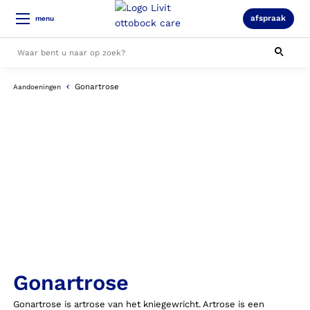
afspraak
menu
Gonartrose
Aandoeningen
Alle resultaten
Gonartrose
Gonartrose is artrose van het kniegewricht. Artrose is een