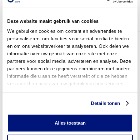
voorgeschreven om pijn te verlichten. In ernstigere
gevallen kan een operatie nodig zijn, zoals een
heupvervangende operatie, waarbij het beschadigde
Deze website maakt gebruik van cookies
heupgewricht wordt vervangen door een kunstgewricht.
We gebruiken cookies om content en advertenties te
personaliseren, om functies voor social media te bieden
Welke producten kunnen helpen
en om ons websiteverkeer te analyseren. Ook delen we
informatie over uw gebruik van onze site met onze
De behandeling van heupdysplasie kan worden aangevuld
partners voor social media, adverteren en analyse. Deze
met het gebruik van orthopedische hulpmiddelen om de
partners kunnen deze gegevens combineren met andere
mobiliteit te ondersteunen en de symptomen te
informatie die u aan ze heeft verstrekt of die ze hebben
verlichten. Hier zijn enkele van de orthopedische
hulpmiddelen die kunnen worden gebruikt:
verzameld op basis van uw gebruik van hun services.
Spreidbroek
: Bij baby’s kan een spreidbroek worden
voorgeschreven om de heupen in de juiste positie te
Details tonen
houden en de ontwikkeling van het heupgewricht te
bevorderen. Deze brace helpt om de benen gespreid
te houden en voorkomt dat de heupen uit de kom
Alles toestaan
schieten.
Heuporthese
: Voor oudere kinderen en volwassenen