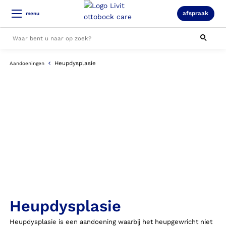
afspraak
menu
Heupdysplasie
Aandoeningen
Alle resultaten
Heupdysplasie
Heupdysplasie is een aandoening waarbij het heupgewricht niet