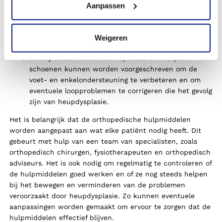
kan een
heuporthese
worden gebruikt om de
Aanpassen
stabiliteit van het heupgewricht te verbeteren en de
belasting op het gewricht te verminderen. Deze
orthese kan worden gedragen tijdens activiteiten om
Weigeren
de mobiliteit te ondersteunen en pijn te verlichten.
Orthopedische schoenen
: Speciaal ontworpen
schoenen kunnen worden voorgeschreven om de
voet- en enkelondersteuning te verbeteren en om
eventuele loopproblemen te corrigeren die het gevolg
zijn van heupdysplasie.
Het is belangrijk dat de orthopedische hulpmiddelen
worden aangepast aan wat elke patiënt nodig heeft. Dit
gebeurt met hulp van een team van specialisten, zoals
orthopedisch chirurgen, fysiotherapeuten en orthopedisch
adviseurs. Het is ook nodig om regelmatig te controleren of
de hulpmiddelen goed werken en of ze nog steeds helpen
bij het bewegen en verminderen van de problemen
veroorzaakt door heupdysplasie. Zo kunnen eventuele
aanpassingen worden gemaakt om ervoor te zorgen dat de
hulpmiddelen effectief blijven.