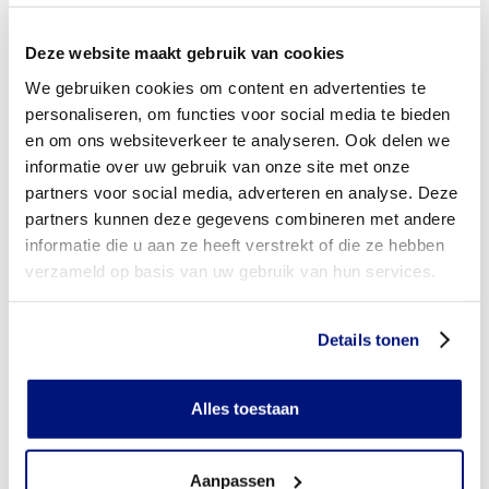
Vuist maken
Deze website maakt gebruik van cookies
Ga aan tafel zitten en leg uw hand (waar u klachten aan
heeft) en onderarm op tafel. Maak nu langzaamaan een
We gebruiken cookies om content en advertenties te
vuist. Buig hierbij eerst langzaam de topjes van uw
personaliseren, om functies voor social media te bieden
vingers, vervolgens de middelste vingerkootjes en daarna
en om ons websiteverkeer te analyseren. Ook delen we
de knokkels. Houdt uw hand 5 seconden in deze positie
informatie over uw gebruik van onze site met onze
en breng hem dan weer terug in de beginpositie. Herhaal
partners voor social media, adverteren en analyse. Deze
deze beweging 5 keer. Doe de oefening twee keer per dag.
partners kunnen deze gegevens combineren met andere
Vingers spreiden
informatie die u aan ze heeft verstrekt of die ze hebben
verzameld op basis van uw gebruik van hun services.
Ga aan tafel zitten en leg uw hand (waar u klachten aan
heeft) plat op tafel met de handpalm naar beneden.
Spreid langzaamaan uw vingers en duim zo ver mogelijk.
Details tonen
Houd deze positie 5 seconden vast. Breng uw vingers en
duim daarna weer samen. Herhaal deze beweging 5 keer.
Doe de oefening twee keer per dag.
Alles toestaan
Duim naar de pink
Steek uw hand (waar u klachten aan heeft) recht voor u
Aanpassen