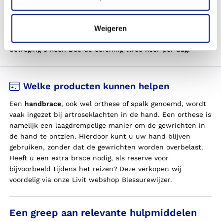
uit. Beweeg het topje van uw duim richting de onderkant
van uw pink. Als dit moeilijk gaat, kunt u eventueel helpen
met uw andere hand. Houd deze positie 5 seconden vast.
Weigeren
Beweeg daarna uw duim weer terug. Herhaal deze
beweging 5 keer. Doe de oefening twee keer per dag.
Welke producten kunnen helpen
Een
handbrace
, ook wel orthese of spalk genoemd, wordt
vaak ingezet bij artroseklachten in de hand. Een orthese is
namelijk een laagdrempelige manier om de gewrichten in
de hand te ontzien. Hierdoor kun
t u
uw
hand blijven
gebruiken, zonder dat de gewrichten worden overbelast.
He
eft u
een extra brace nodig, als reserve voor
bijvoorbeeld tijdens het reizen? Deze verkopen wij
voordelig via onze Livit
webshop Blessurewijzer.
Een greep aan relevante hulpmiddelen