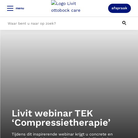
afspraak
menu
Alle resultaten
Livit webinar TEK
‘Compressietherapie’
Tijdens dit inspirerende webinar krijgt u concrete en