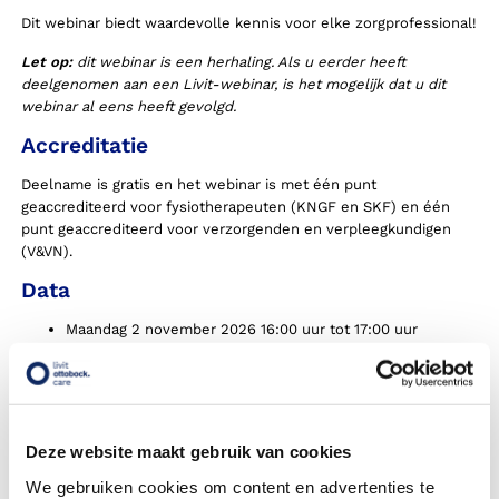
Dit webinar biedt waardevolle kennis voor elke zorgprofessional!
Let op:
dit webinar is een herhaling. Als u eerder heeft
deelgenomen aan een Livit-webinar, is het mogelijk dat u dit
webinar al eens heeft gevolgd.
Accreditatie
Deelname is gratis en het webinar is met één punt
geaccrediteerd voor fysiotherapeuten (KNGF en SKF) en één
punt geaccrediteerd voor verzorgenden en verpleegkundigen
(V&VN).
Data
Maandag 2 november 2026 16:00 uur tot 17:00 uur
Woensdag 4 november 2026 12:00 uur tot 13:00 uur
Webinar TEK
Deze website maakt gebruik van cookies
Voornaam
We gebruiken cookies om content en advertenties te