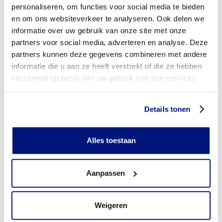
personaliseren, om functies voor social media te bieden
Tussenvoegsel
en om ons websiteverkeer te analyseren. Ook delen we
informatie over uw gebruik van onze site met onze
Achternaam
partners voor social media, adverteren en analyse. Deze
partners kunnen deze gegevens combineren met andere
E-mailadres
informatie die u aan ze heeft verstrekt of die ze hebben
verzameld op basis van uw gebruik van hun services.
Geboortedatum
DD
Details tonen
dash
Beroep
MM
dash
YYYY
Alles toestaan
Organisatie
BIG-registratienummer
Aanpassen
Wanneer u geen registratienummer heeft, kunt u het
Weigeren
cijfer 0 invullen