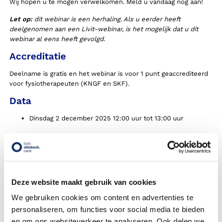
Wij hopen u te mogen verwelkomen. Meld u vandaag nog aan!
Let op:
dit webinar is een herhaling. Als u eerder heeft
deelgenomen aan een Livit-webinar, is het mogelijk dat u dit
webinar al eens heeft gevolgd.
Accreditatie
Deelname is gratis en het webinar is voor 1 punt geaccrediteerd
voor fysiotherapeuten (KNGF en SKF).
Data
Dinsdag 2 december 2025 12:00 uur tot 13:00 uur
Webinar Orthesen
Voornaam
Deze website maakt gebruik van cookies
Tussenvoegsel
We gebruiken cookies om content en advertenties te
personaliseren, om functies voor social media te bieden
Achternaam
en om ons websiteverkeer te analyseren. Ook delen we