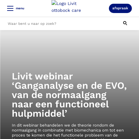
afspraak
menu
Alle resultaten
Livit webinar
‘Ganganalyse en de EVO,
van de normaalgang
naar een functioneel
hulpmiddel’
In dit webinar behandelen we de theorie rondom de
normaalgang in combinatie met biomechanica om tot een
proces te komen die het functionele probleem van de