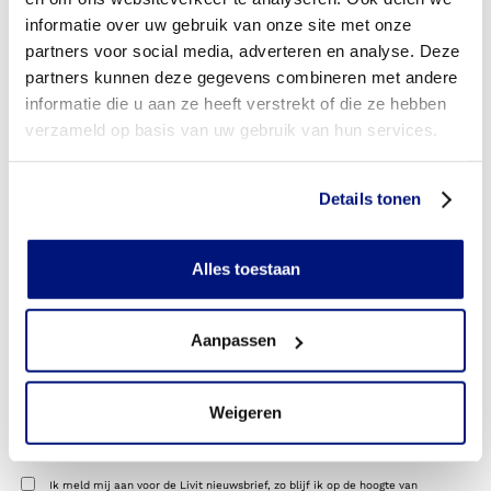
informatie over uw gebruik van onze site met onze
partners voor social media, adverteren en analyse. Deze
E-mailadres
partners kunnen deze gegevens combineren met andere
informatie die u aan ze heeft verstrekt of die ze hebben
Geboortedatum
verzameld op basis van uw gebruik van hun services.
DD
dash
Beroep
MM
dash
Details tonen
YYYY
Organisatie
Alles toestaan
BIG-registratienummer
Aanpassen
Wanneer u geen registratienummer heeft, kunt u het
cijfer 0 invullen
Weigeren
Ik wil mij aanmelden voor de webinar:
Nieuwbrief
Ik meld mij aan voor de Livit nieuwsbrief, zo blijf ik op de hoogte van