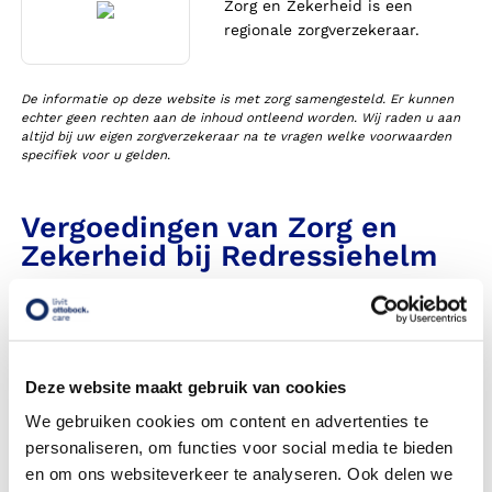
Zorg en Zekerheid is een
regionale zorgverzekeraar.
De informatie op deze website is met zorg samengesteld. Er kunnen
echter geen rechten aan de inhoud ontleend worden. Wij raden u aan
altijd bij uw eigen zorgverzekeraar na te vragen welke voorwaarden
specifiek voor u gelden.
Vergoedingen van Zorg en
Zekerheid bij Redressiehelm
Heeft Livit Ottobock Care een contract met deze
zorgverzekeraar in 2026?
Krijg ik een vergoeding voor mijn redressiehelm ook wel
Deze website maakt gebruik van cookies
babyhelm genoemd?
We gebruiken cookies om content en advertenties te
personaliseren, om functies voor social media te bieden
Wanneer komt mijn redressiehelm NIET in aanmerking voor
vergoeding via mijn zorgverzekeraar?
en om ons websiteverkeer te analyseren. Ook delen we