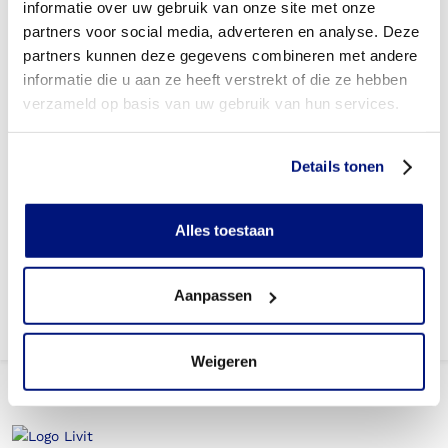
informatie over uw gebruik van onze site met onze
Wordt mijn redressiehelm vergoed uit de basisverzekering?
partners voor social media, adverteren en analyse. Deze
partners kunnen deze gegevens combineren met andere
Wordt mijn redressiehelm vergoed vanuit een aanvullende
informatie die u aan ze heeft verstrekt of die ze hebben
verzekering?
verzameld op basis van uw gebruik van hun services.
Betaal ik een eigen risico?
Details tonen
Zijn er ook redressiehelmen in confectie- of standaard
uitvoeringen?
Alles toestaan
Is de redressiehelm mijn eigendom?
Aanpassen
Weigeren