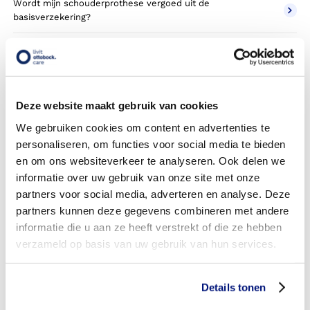
Wordt mijn schouderprothese vergoed uit de
basisverzekering?
Wordt mijn schouderprothese vergoed vanuit een
aanvullende verzekering?
Betaal ik een eigen risico?
Deze website maakt gebruik van cookies
Zijn er ook schouderprothesen in confectie- of standaard
We gebruiken cookies om content en advertenties te
uitvoeringen?
personaliseren, om functies voor social media te bieden
en om ons websiteverkeer te analyseren. Ook delen we
Is de schouderprothese mijn eigendom?
informatie over uw gebruik van onze site met onze
partners voor social media, adverteren en analyse. Deze
Wordt de schouderprothese geleverd onder de bruikleen
partners kunnen deze gegevens combineren met andere
of lease regeling van uw zorgverzekering?
informatie die u aan ze heeft verstrekt of die ze hebben
Wanneer mag mijn schouderprothese vervangen worden?
verzameld op basis van uw gebruik van hun services.
Heb ik voor de vergoeding van mijn schouderprothese
toestemming nodig van mijn zorgverzekeraar?
Details tonen