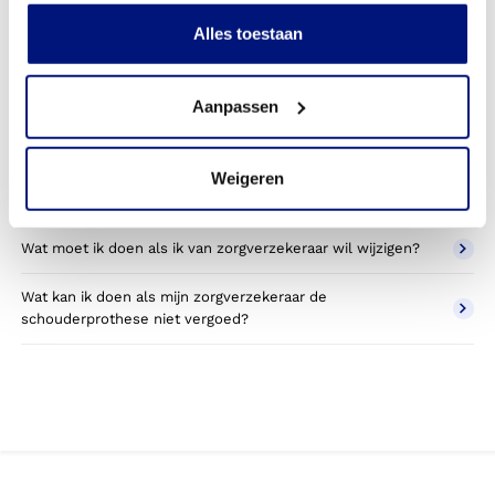
Kan ik een reserve schouderprothese vergoed krijgen?
Alles toestaan
Wat valt er binnen de vergoeding van een
schouderprothese?
Aanpassen
Wordt een schouderprothese die ik gebruik voor sporten
betaald door mijn zorgverzekering?
Weigeren
Betaal ik een eigen bijdrage voor de schouderprothese?
Wat moet ik doen als ik van zorgverzekeraar wil wijzigen?
Wat kan ik doen als mijn zorgverzekeraar de
schouderprothese niet vergoed?