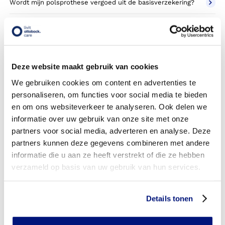
Wordt mijn polsprothese vergoed uit de basisverzekering?
Wordt mijn polsprothese vergoed vanuit een aanvullende
verzekering?
Betaal ik een eigen risico?
Deze website maakt gebruik van cookies
Zijn er ook polsprothesen in confectie- of standaard
We gebruiken cookies om content en advertenties te
uitvoeringen?
personaliseren, om functies voor social media te bieden
en om ons websiteverkeer te analyseren. Ook delen we
Is de polsprothese mijn eigendom?
informatie over uw gebruik van onze site met onze
partners voor social media, adverteren en analyse. Deze
Wordt de polsprothese geleverd onder de bruikleen of
partners kunnen deze gegevens combineren met andere
lease regeling van uw zorgverzekering?
informatie die u aan ze heeft verstrekt of die ze hebben
Wanneer mag mijn polsprothese vervangen worden?
verzameld op basis van uw gebruik van hun services.
Heb ik voor de vergoeding van mijn polsprothese
toestemming nodig van mijn zorgverzekeraar?
Details tonen
Kan ik een reserve polsprothese vergoed krijgen?