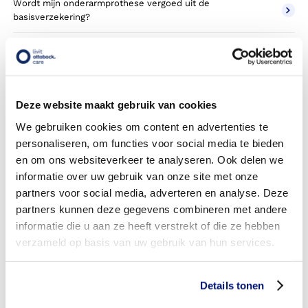
Wordt mijn onderarmprothese vergoed uit de
basisverzekering?
Wordt mijn onderarmprothese vergoed vanuit een
aanvullende verzekering?
Betaal ik een eigen risico?
Deze website maakt gebruik van cookies
Zijn er ook onderarmprothesen in confectie- of standaard
We gebruiken cookies om content en advertenties te
uitvoeringen?
personaliseren, om functies voor social media te bieden
en om ons websiteverkeer te analyseren. Ook delen we
Is de onderarmprothese mijn eigendom?
informatie over uw gebruik van onze site met onze
partners voor social media, adverteren en analyse. Deze
Wordt de onderarmprothese geleverd onder de bruikleen
partners kunnen deze gegevens combineren met andere
of lease regeling van uw zorgverzekering?
informatie die u aan ze heeft verstrekt of die ze hebben
Wanneer mag mijn onderarmprothese vervangen worden?
verzameld op basis van uw gebruik van hun services.
Heb ik voor de vergoeding van mijn onderarmprothese
toestemming nodig van mijn zorgverzekeraar?
Details tonen