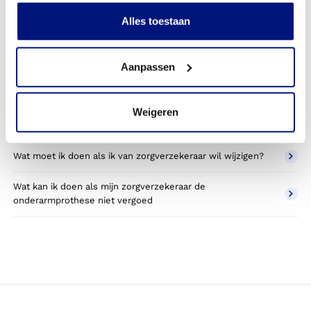
Kan ik een reserve onderarmprothese vergoed krijgen?
Alles toestaan
Wat valt er binnen de vergoeding van een
onderarmprothese?
Aanpassen
Wordt een onderarmprothese die ik gebruik voor sporten
betaald door mijn zorgverzekering?
Weigeren
Betaal ik een eigen bijdrage voor de onderarmprothese?
Wat moet ik doen als ik van zorgverzekeraar wil wijzigen?
Wat kan ik doen als mijn zorgverzekeraar de
onderarmprothese niet vergoed