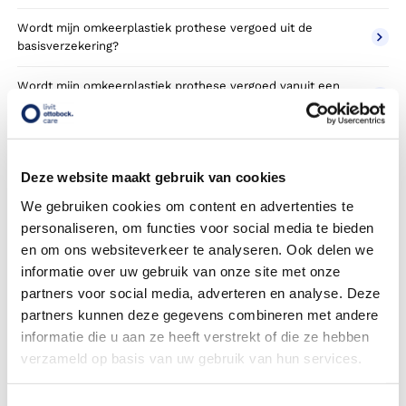
Wordt mijn omkeerplastiek prothese vergoed uit de
basisverzekering?
Wordt mijn omkeerplastiek prothese vergoed vanuit een
aanvullende verzekering?
Betaal ik een eigen risico?
Deze website maakt gebruik van cookies
Zijn er ook omkeerplastiek prothesen in confectie- of
standaard uitvoeringen?
We gebruiken cookies om content en advertenties te
personaliseren, om functies voor social media te bieden
Is de omkeerplastiek prothese mijn eigendom?
en om ons websiteverkeer te analyseren. Ook delen we
informatie over uw gebruik van onze site met onze
Wordt de omkeerplastiek prothese geleverd onder de
partners voor social media, adverteren en analyse. Deze
bruikleen of lease regeling van uw zorgverzekering?
partners kunnen deze gegevens combineren met andere
informatie die u aan ze heeft verstrekt of die ze hebben
Wanneer mag mijn omkeerplastiek prothese vervangen
verzameld op basis van uw gebruik van hun services.
worden?
Heb ik voor de vergoeding van mijn omkeerplastiek