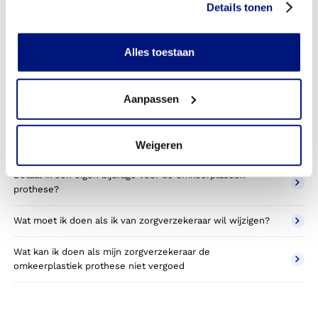
Details tonen
prothese toestemming nodig van mijn zorgverzekeraar?
Kan ik een reserve omkeerplastiek prothese vergoed
Alles toestaan
krijgen?
Wat valt er binnen de vergoeding van een omkeerplastiek
Aanpassen
prothese?
Wordt een omkeerplastiek prothese die ik gebruik voor
sporten betaald door mijn zorgverzekering?
Weigeren
Betaal ik een eigen bijdrage voor de omkeerplastiek
prothese?
Wat moet ik doen als ik van zorgverzekeraar wil wijzigen?
Wat kan ik doen als mijn zorgverzekeraar de
omkeerplastiek prothese niet vergoed