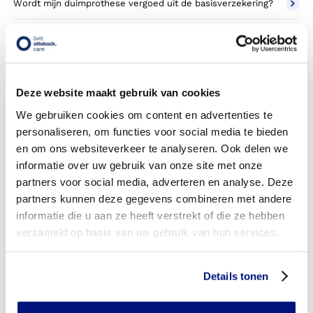
Wordt mijn duimprothese vergoed uit de basisverzekering?
Wordt mijn duimprothese vergoed vanuit een aanvullende
verzekering?
Betaal ik een eigen risico?
Deze website maakt gebruik van cookies
Zijn er ook duimprothesen in confectie- of standaard
We gebruiken cookies om content en advertenties te
uitvoeringen?
personaliseren, om functies voor social media te bieden
en om ons websiteverkeer te analyseren. Ook delen we
Is de duimprothese mijn eigendom?
informatie over uw gebruik van onze site met onze
partners voor social media, adverteren en analyse. Deze
Wordt de duimprothese geleverd onder de bruikleen of
partners kunnen deze gegevens combineren met andere
lease regeling van uw zorgverzekering?
informatie die u aan ze heeft verstrekt of die ze hebben
Wanneer mag mijn duimprothese vervangen worden?
verzameld op basis van uw gebruik van hun services.
Heb ik voor de vergoeding van mijn duimprothese
toestemming nodig van mijn zorgverzekeraar?
Details tonen
Kan ik een reserve duimprothese vergoed krijgen?