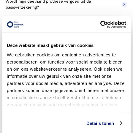
Wordt mijn deelhand prothese vergoed uit de
basisverzekering?
Wordt mijn deelhand prothese vergoed vanuit een
aanvullende verzekering?
Betaal ik een eigen risico?
Deze website maakt gebruik van cookies
Zijn er ook deelhand prothesen in confectie- of standaard
We gebruiken cookies om content en advertenties te
uitvoeringen?
personaliseren, om functies voor social media te bieden
en om ons websiteverkeer te analyseren. Ook delen we
Is de deelhand prothese mijn eigendom?
informatie over uw gebruik van onze site met onze
partners voor social media, adverteren en analyse. Deze
Wordt de deelhand prothese geleverd onder de bruikleen
partners kunnen deze gegevens combineren met andere
of lease regeling van uw zorgverzekering?
informatie die u aan ze heeft verstrekt of die ze hebben
Wanneer mag mijn deelhand prothese vervangen worden?
verzameld op basis van uw gebruik van hun services.
Heb ik voor de vergoeding van mijn deelhand prothese
toestemming nodig van mijn zorgverzekeraar?
Details tonen