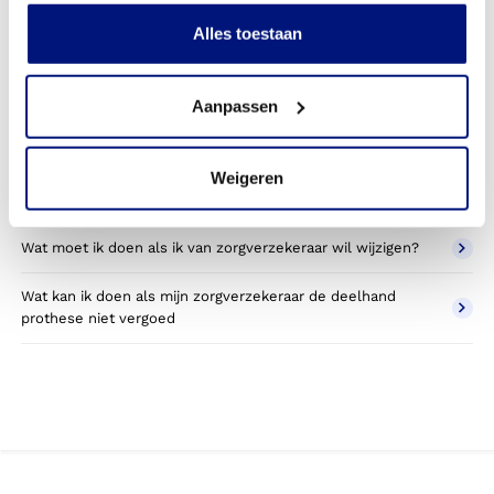
Kan ik een reserve deelhand prothese vergoed krijgen?
Alles toestaan
Wat valt er binnen de vergoeding van een deelhand
prothese?
Aanpassen
Wordt een deelhand prothese die ik gebruik voor sporten
betaald door mijn zorgverzekering?
Weigeren
Betaal ik een eigen bijdrage voor de polsprothese?
Wat moet ik doen als ik van zorgverzekeraar wil wijzigen?
Wat kan ik doen als mijn zorgverzekeraar de deelhand
prothese niet vergoed